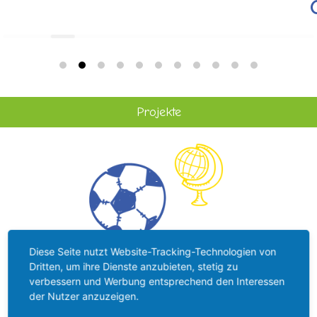
Projekte
Diese Seite nutzt Website-Tracking-Technologien von
Dritten, um ihre Dienste anzubieten, stetig zu
verbessern und Werbung entsprechend den Interessen
der Nutzer anzuzeigen.
Ein Beispiel der Mittelverwendung: